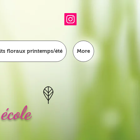
its floraux printemps/été
More
école