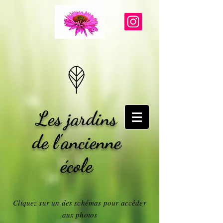
Les jardins
de l'ancienne
école
Cliquez sur
un des schémas pour accéder
aux photos